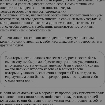
избежать ошибок, которые характерны для импульсивных людей
с высоким уровнем уверенности в себе. Самокритика или
дискретность в делах — это полезная черта.
Теперь рассмотрим минусы самокритики
Во-первых
, это то, что человек бесконечно копает свои минусы
вместо того, чтобы сделать акцент на своих сильных чертах. И,
как правило, люди с высоким уровнем самокритики вместо
того, чтобы совершать действия, занимаются постоянным
самоизучением и самокопанием.
С ними довольно сложно иметь дело, потому что насколько
критично они относятся к себе, настолько же они относятся и к
другим людям.
Во-вторых
, если человек является лидером и хочет быть
им, то ему необходимо обрести внутреннюю уверенность
и толерантность к чужому мнению. А внутренний критик
— это наличие второго человека в вашей голове,
который, условно, бесконечно говорит: «Ты мог сделать
еще лучше, а если бы ты перепроверил, а вот сравни себя
с конкурентами».
И если бы самокритика в огромных пропорциях присутствовала
в голове наших политиков, нобелевских лауреатов, деятелей
культуры, то они бы вряд ли при жизни могли проявлять себя и
выходить на всеобщее обозрение.