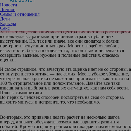
KIZ 25 ЛЕТ
личностному
Новости
росту и речи
Личное
Семья и отношения
Дети
Карьера
Секс
За 11 лет существования моего центра личностного роста и речи
я столкнулась с разными причинами страхов публичных
выступлений. Но, так или иначе, все они сводятся к боязни
претерпеть репутационных крах. Многих людей от любви,
известности, богатств отделяет то, что они так и не решаются
совершить важные, нужные и полезные действия, опасаясь
оценки.
И самое страшное, что зачастую эта оценка идет не со стороны, а
от внутреннего критика — нас самих. Мое глубокое убеждение,
что чрезмерная критика не может восприниматься как что-то на
100 % отрицательное или положительное. Давайте все-таки
взвешивать и выбирать в разных ситуациях, как нам себя вести.
Плюсы самокритики
Во-первых
, человек способен посмотреть на себя со стороны,
выявить минусы и исправить то, что необходимо.
Во-вторых
, это привычка делать расчет на несколько шагов
вперед, а значит, обсуждать возможные варианты развития
событий. Кроме того, внутренняя критика дает нам возможность