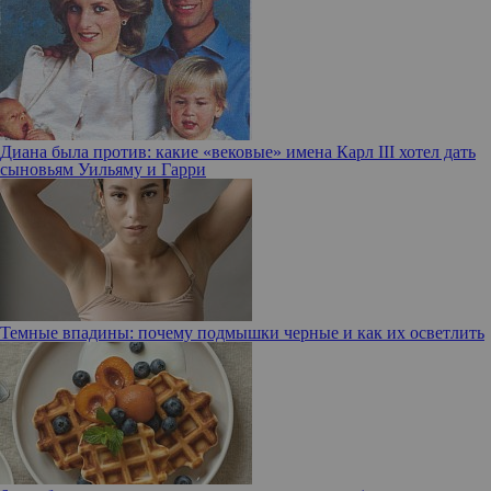
Диана была против: какие «вековые» имена Карл III хотел дать
сыновьям Уильяму и Гарри
Темные впадины: почему подмышки черные и как их осветлить