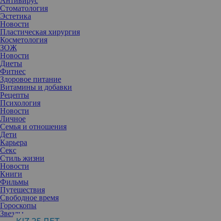
Антивирус
Стоматология
Эстетика
Новости
Пластическая хирургия
Косметология
ЗОЖ
Новости
Диеты
Фитнес
Здоровое питание
Витамины и добавки
Рецепты
Психология
Новости
Личное
Семья и отношения
Дети
Карьера
Секс
Вся система образования построена на том, что человек
Стиль жизни
воспринимает себя, свои результаты и свои качества через
Новости
оценку — плохо, хорошо, удовлетворительно. И вот этот
Книги
внутренний критик живет в каждом из нас. Разбираемся, чего
Фильмы
больше от самокритики — плюсов или минусов.
Путешествия
Свободное время
Гороскопы
Звезды
Ксения Телешова
, коуч, наставник по