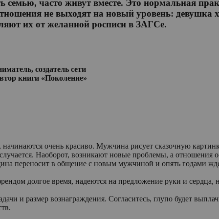
 семью, часто живут вместе. Это нормальная практ
тношения не выходят на новый уровень: девушка хо
яют их от желанной росписи в ЗАГСе.
матель, создатель сети
автор книги «Поколение»
, начинаются очень красиво. Мужчина рисует сказочную картинк
е случается. Наоборот, возникают новые проблемы, а отношения о
щина переносит в общение с новым мужчиной и опять годами жд
рендом долгое время, надеются на предложение руки и сердца, н
задачи и размер вознаграждения. Согласитесь, глупо будет выпла
ств.