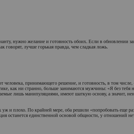
анту, нужно желание и готовность обоих. Если в обновлении заи
ак говорят, лучше горькая правда, чем сладкая ложь.
от человека, принимающего решение, и готовность, в том числе
ке, как ни странно, больше занимаются мужчины: «Я без тебя н
аемые лишь манипуляциями, имеют шаткую основу, а значит, не
 уж и плохо. По крайней мере, оба решили «попробовать еще раз»
яция останется единственной основой общности, у отношений не