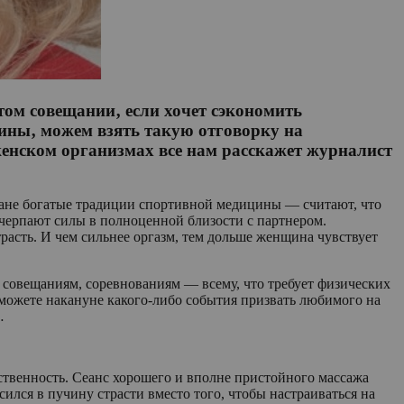
этом совещании‚ если хочет сэкономить
щины‚ можем взять такую отговорку на
женском организмах все нам расскажет журналист
тране богатые традиции спортивной медицины — считают, что
черпают силы в полноценной близости с партнером.
расть. И чем сильнее оргазм, тем дольше женщина чувствует
 совещаниям, соревнованиям — всему, что требует физических
 можете накануне какого-либо события призвать любимого на
…
ственность. Сеанс хорошего и вполне пристойного массажа
сился в пучину страсти вместо того, чтобы настраиваться на