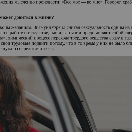
ения мысленно произнести: «Все мое — ко мне». Говорят, срабат
) может добиться в жизни?
своим желаниям. Зигмунд Фрейд считал сексуальность одним из д
тво в работе и искусстве, наши фантазии представляют собой с
», химический процесс перехода твердого вещества сразу в газ
и трудовые подвиги потому, что в то время у них не было близ
бе нужно сосредоточиться».