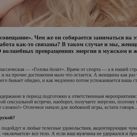
е совещание». Чем же он собирается заниматься на 
работа как-то связаны? В таком случае и мы‚ жен
. О волшебных превращениях энергии в мужском и 
классическая — «Голова болит». Врачи от спорта — а в нашей с
 на прочие достижения мало что остается. А женщины как раз 
его бывает обидно, и как медленно потом успокаивается ваша ст
здержание в период подготовки к ответственным мероприятиям:
й сексуальной встречи, наоборот, получаете энергию, поэтому
т сложно!» Отличное начало для любовной игры, кстати говоря
 рукой?
о подойдут и любые телесные удовольствия, акцентирующие чув
 «включается» все тело. А если ваш мужчина не удержался и бро