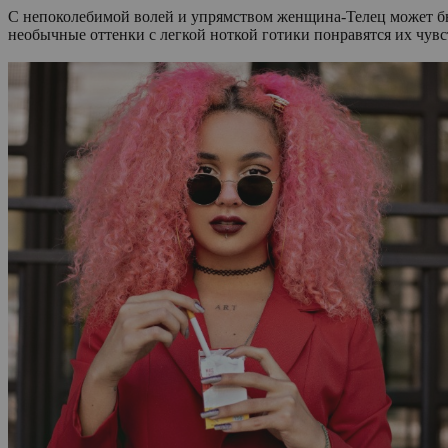
С непоколебимой волей и упрямством женщина-Телец может бы
необычные оттенки с легкой ноткой готики понравятся их чув