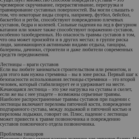
чрезмерное скручивание, перерастягивание, перегрузка и
травмирование суставных поверхностей. Вы могли слышать о
том, что некоторые виды спорта, например, футбол, бейсбол,
баскетбол и регби, способствуют повреждению плечевых
суставов, бедра и коленей. Сильные падения на лед в фигурном
катании или хоккее также способствуют поражению суставов,
особенно тазобедренных. Но опасность травмы суставов в том,
что она может произойти и в других местах: в группе риска
люди, занимающиеся активными видами отдыха, танцоры,
балерины, дачники, строители и даже любители современных
средств передвижения.
Лестницы – враги суставов
Если вы любите заниматься строительством или ремонтом, и
для этого вам нужна стремянка – вы в зоне риска. Первый шаг к
безопасности использования лестницы-стремянки – это второй
человек, который стабилизирует ее и удерживает на месте.
Качающаяся лестница – это уже нагрузка на суставы и скелет,
если же вы с нее упадете – возможны серьезные травмы.
Наиболее распространенные травмы суставов при падении с
лестницы включают переломы пяточной кости, повреждение
подтаранного сустава, между лодыжкой и пяточной костью и
переломы лодыжки, говорит он. Плюс, падение с лестницы
может привести к травме позвоночника и повреждению
суставов поясничного отдела позвоночника.
Проблемы танцоров
Повороты бедра имеют важное значение для артистов балета. Но