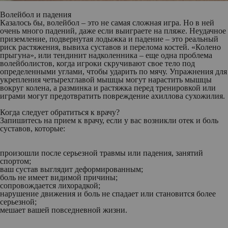
Волейбол и падения
Казалось бы, волейбол – это не самая сложная игра. Но в ней
очень много падений, даже если выиграете на пляже. Неудачное
приземление, подвернутая лодыжка и падение – это реальный
риск растяжения, вывиха суставов и перелома костей. «Колено
прыгуна», или тендинит надколенника – еще одна проблема
волейболистов, когда игроки скручивают свое тело под
определенными углами, чтобы ударить по мячу. Упражнения для
укрепления четырехглавой мышцы могут нарастить мышцы
вокруг колена, а разминка и растяжка перед тренировкой или
играми могут предотвратить повреждение ахиллова сухожилия.
Когда следует обратиться к врачу?
Запишитесь на прием к врачу, если у вас возникли отек и боль
суставов, которые:
произошли после серьезной травмы или падения, занятий
спортом;
ваш сустав выглядит деформированным;
боль не имеет видимой причины;
сопровождается лихорадкой;
нарушение движения и боль не спадает или становится более
серьезной;
мешает вашей повседневной жизни.