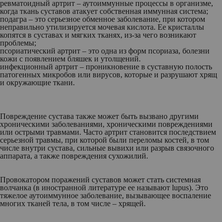
ревматоидный артрит – аутоиммунные процессы в организме,
когда ткань суставов атакует собственная иммунная система;
подагра – это серьезное обменное заболевание, при котором
неправильно утилизируется мочевая кислота. Ее кристаллы
копятся в суставах и мягких тканях, из-за чего возникают
проблемы;
псориатический артрит – это одна из форм псориаза, болезни
кожи с появлением бляшек и утолщений.
инфекционный артрит – проникновение в суставную полость
патогенных микробов или вирусов, которые и разрушают хрящ
и окружающие ткани.
Повреждение сустава также может быть вызвано другими
хроническими заболеваниями, хроническими повреждениями
или острыми травмами. Часто артрит становится последствием
серьезной травмы, при которой были переломы костей, в том
числе внутри сустава, сильные вывихи или разрыв связочного
аппарата, а также повреждения сухожилий.
Провокатором поражений суставов может стать системная
волчанка (в иностранной литературе ее называют lupus). Это
тяжелое аутоиммунное заболевание, вызывающее воспаление
многих тканей тела, в том числе – хрящей.