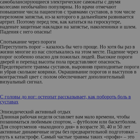
самобалансирующиеся электрические самокаты с двумя
колесами необычайно популярны. Но врачи отмечают
повышение числа пациентов с травмами суставов, в том числе
переломом запястья, из-за которого в дальнейшем развивается
артрит. Поэтому перед тем, как кататься на гироскутере,
наденьте защитные накладки на запястье, наколенники и шлем.
Падения с него опасны!
Спотыкание через пороги
Переступить порог – казалось бы чего проще. Но хотя бы раз в
жизни многие из нас спотыкались на этом месте. Падение через
порог особенно опасно для пожилых людей. Высокие пороги
дверей и перепад высоты пола представляют опасность.
Предотвратите травмы суставов, выровняв приподнятые пороги
и убрав сколькие коврики. Окрашивание порогов и выступов в
контрастный цвет с полом обеспечивает дополнительный
визуальный сигнал.
С головы до ног: остеопат рассказывает, как побороть боль в
суставах
Эпизодический активный отдых
Длинная рабочая неделя оставляет вам мало времени, чтобы
позаниматься любимым спортом, – футболом или баскетболом.
Для спортсменов «выходного дня» в возрасте 30, 40 и 50 лет
активные динамичные игры без предварительной подготовки ­–
путь к катастрофе. Самый частые травмы таких «профи» – это