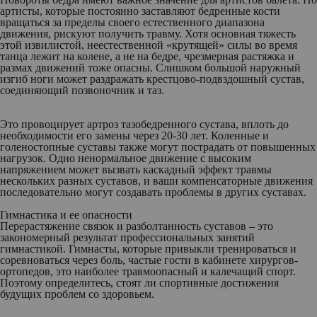
артисты, которые постоянно заставляют бедренные кости
вращаться за пределы своего естественного диапазона
движения, рискуют получить травму. Хотя основная тяжесть
этой извилистой, неестественной «крутящей» силы во время
танца лежит на колене, а не на бедре, чрезмерная растяжка и
размах движений тоже опасны. Слишком большой наружный
изгиб ноги может раздражать крестцово-подвздошный сустав,
соединяющий позвоночник и таз.
Это провоцирует артроз тазобедренного сустава, вплоть до
необходимости его замены через 20-30 лет. Коленные и
голеностопные суставы также могут пострадать от повышенных
нагрузок. Одно ненормальное движение с высоким
напряжением может вызвать каскадный эффект травмы
нескольких разных суставов, и ваши компенсаторные движения
последовательно могут создавать проблемы в других суставах.
Гимнастика и ее опасности
Перерастяжение связок и разболтанность суставов – это
закономерный результат профессиональных занятий
гимнастикой. Гимнасты, которые привыкли тренироваться и
соревноваться через боль, частые гости в кабинете хирургов-
ортопедов, это наиболее травмоопасный и калечащий спорт.
Поэтому определитесь, стоят ли спортивные достижения
будущих проблем со здоровьем.