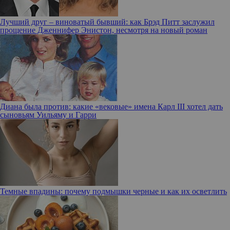
Лучший друг – виноватый бывший: как Брэд Питт заслужил
прощение Дженнифер Энистон, несмотря на новый роман
Диана была против: какие «вековые» имена Карл III хотел дать
сыновьям Уильяму и Гарри
Темные впадины: почему подмышки черные и как их осветлить