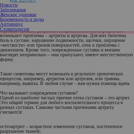
KIZ 25 ЛЕТ
Сустав – это сложная анатомическая структура, включающая в
Новости
себя кости, хрящи, связки, мягкие ткани. Между двумя или более
Заболевания
костями, образующими сустав, имеется полость, заполненная
Женское здоровье
жидкость. Она нужна для питания хряща, покрывающего кости
Беременность и роды
и амортизации, плавного скольжения суставных поверхностей
Антивирус
друг по другу. Если меняется состав жидкости, нарушается
Стоматология
строение сустава, разрушается хрящ или кости. В результате
возникают проблемы – артриты и артрозы. Для них типичны
боль в суставе, нарушение подвижности, щелчки, ощущение
«жесткости» или трения поверхностей, отек и проблемы с
движением. Кроме того, поврежденные суставы и внешне
выглядят неправильно – они припухают, имеют неестественную
форму.
Такие симптомы могут возникать в результате хронических
процессов, например, артритов или артрозов, или травмы,
например, вывиха. В любом случае – вам нужна помощь врача.
Что вызывает повреждения суставов?
Одной из наиболее частых причин отека суставов – это артрит.
Это общий термин для любого воспалительного процесса в
разных суставах. Самыми частыми причинами артрита
считаются:
остеоартрит – возрастное изменение суставов, постепенное
разрушение тканей;