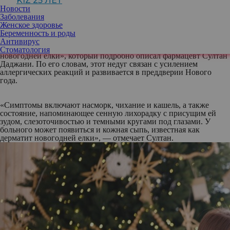
KIZ 25 ЛЕТ
кто задумывается, насколько высоки риски того, что вместе с
Новости
атмосферой праздника будут созданы все условия для плохого
Заболевания
самочувствия.
Женское здоровье
Беременность и роды
Антивирус
Речь в данном случае идет о так называемом «синдроме
Стоматология
новогодней елки», который подробно описал фармацевт Султан
Даджани. По его словам, этот недуг связан с усилением
аллергических реакций и развивается в преддверии Нового
года.
«Симптомы включают насморк, чихание и кашель, а также
состояние, напоминающее сенную лихорадку с присущим ей
зудом, слезоточивостью и темными кругами под глазами. У
больного может появиться и кожная сыпь, известная как
дерматит новогодней елки», — отмечает Султан.