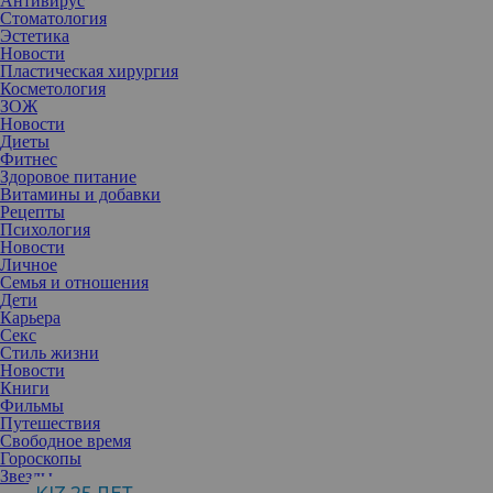
Антивирус
Стоматология
Эстетика
Новости
Пластическая хирургия
Косметология
ЗОЖ
Новости
Диеты
Фитнес
Здоровое питание
Витамины и добавки
Рецепты
Психология
Новости
Личное
Семья и отношения
Дети
Карьера
Секс
Гирлянды, мишура, игрушки — все это появляется в каждой
Стиль жизни
квартире в декабре и январе. Однако, помимо новогоднего
Новости
настроения, эти предметы могут принести и немало проблем.
Книги
Фильмы
Путешествия
Украшение квартиры — любимый для большинства этап
Свободное время
подготовки к Новому году. В течение декабря люди постепенно
Гороскопы
распаковывают елку, игрушки, мишуру и гирлянды, смахивая с
Звезды
них пыль, и располагают декор по всей квартире. Однако мало