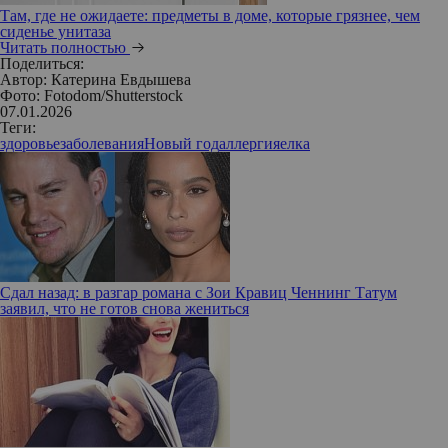
Там, где не ожидаете: предметы в доме, которые грязнее, чем
сиденье унитаза
Читать полностью
Поделиться:
Автор:
Катерина Евдышева
Фото: Fotodom/Shutterstock
07.01.2026
Теги:
здоровье
заболевания
Новый год
аллергия
елка
Сдал назад: в разгар романа с Зои Кравиц Ченнинг Татум
заявил, что не готов снова жениться