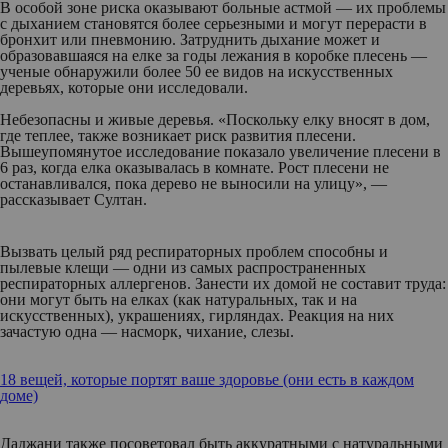
В особой зоне риска оказывают больные астмой — их проблемы
с дыханием становятся более серьезными и могут перерасти в
бронхит или пневмонию. Затруднить дыхание может и
образовавшаяся на елке за годы лежания в коробке плесень —
ученые обнаружили более 50 ее видов на искусственных
деревьях, которые они исследовали.
Небезопасны и живые деревья. «Поскольку елку вносят в дом,
где теплее, также возникает риск развития плесени.
Вышеупомянутое исследование показало увеличение плесени в
6 раз, когда елка оказывалась в комнате. Рост плесени не
останавливался, пока дерево не выносили на улицу», —
рассказывает Султан.
Вызвать целый ряд респираторных проблем способны и
пылевые клещи — одни из самых распространенных
респираторных аллергенов. Занести их домой не составит труда:
они могут быть на елках (как натуральных, так и на
искусственных), украшениях, гирляндах. Реакция на них
зачастую одна — насморк, чихание, слезы.
18 вещей, которые портят ваше здоровье (они есть в каждом
доме)
Даджани также посоветовал быть аккуратными с натуральными