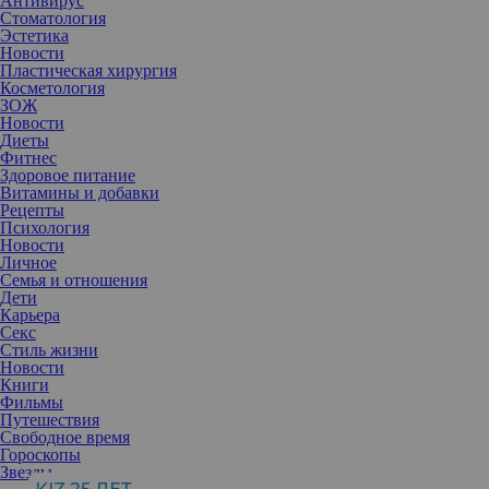
Антивирус
Стоматология
Эстетика
Новости
Пластическая хирургия
Косметология
ЗОЖ
Новости
Диеты
Фитнес
Здоровое питание
Витамины и добавки
Рецепты
Психология
Новости
Личное
Семья и отношения
Дети
Карьера
Это достаточно распространенное явление (даже если вы
Секс
думаете иначе). Не спешите обвинять специалиста – причина
Стиль жизни
может не зависеть от него.
Новости
Каждая женщина, обращаясь за помощью к пластическому
Книги
хирургу, мечтает получить идеальные формы. Одной из самых
Фильмы
частых претензий после проведенного вмешательства – сосково-
Путешествия
ареолярный комплекс пациентки имеет заметную погрешность.
Свободное время
Рассматриваем самые распространенные причины, почему грудь
Гороскопы
выглядит неидеально.
Звезды
1. Сколиоз