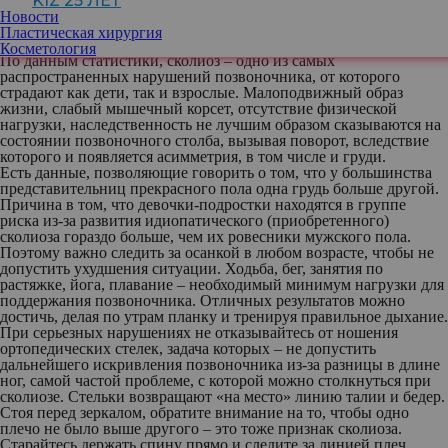
KIZ 25 ЛЕТ
Даже небольшое отклонение от нормы, о котором пациент
Новости
может не знать, после установки имплантов не нивелируется, а
Пластическая хирургия
наоборот, подчеркивается и становится более выраженным.
Косметология
По данным статистики, сколиоз – одно из самых
распространенных нарушений позвоночника, от которого
страдают как дети, так и взрослые. Малоподвижный образ
жизни, слабый мышечный корсет, отсутствие физической
нагрузки, наследственность не лучшим образом сказываются на
состоянии позвоночного столба, вызывая поворот, вследствие
которого и появляется асимметрия, в том числе и груди.
Есть данные, позволяющие говорить о том, что у большинства
представительниц прекрасного пола одна грудь больше другой.
Причина в том, что девочки-подростки находятся в группе
риска из-за развития идиопатического (приобретенного)
сколиоза гораздо больше, чем их ровесники мужского пола.
Поэтому важно следить за осанкой в любом возрасте, чтобы не
допустить ухудшения ситуации. Ходьба, бег, занятия по
растяжке, йога, плавание – необходимый минимум нагрузки для
поддержания позвоночника. Отличных результатов можно
достичь, делая по утрам планку и тренируя правильное дыхание.
При серьезных нарушениях не отказывайтесь от ношения
ортопедических стелек, задача которых – не допустить
дальнейшего искривления позвоночника из-за разницы в длине
ног, самой частой проблеме, с которой можно столкнуться при
сколиозе. Стельки возвращают «на место» линию талии и бедер.
Стоя перед зеркалом, обратите внимание на то, чтобы одно
плечо не было выше другого – это тоже признак сколиоза.
Старайтесь держать спину прямо и следите за линией плеч.