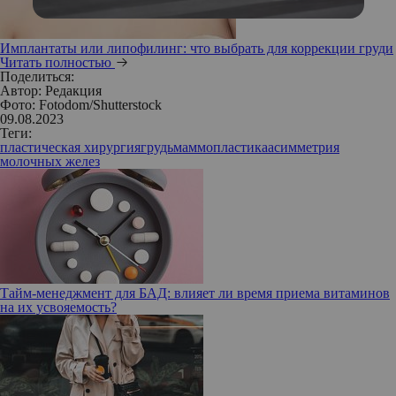
Имплантаты или липофилинг: что выбрать для коррекции груди
Читать полностью
Поделиться:
Автор:
Редакция
Фото: Fotodom/Shutterstock
09.08.2023
Теги:
пластическая хирургия
грудь
маммопластика
асимметрия
молочных желез
Тайм-менеджмент для БАД: влияет ли время приема витаминов
на их усвояемость?