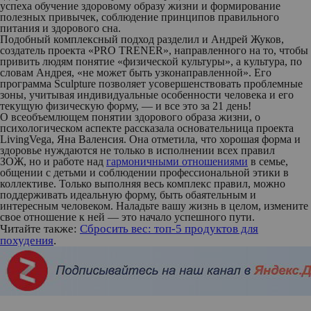
успеха обучение здоровому образу жизни и формирование
полезных привычек, соблюдение принципов правильного
питания и здорового сна.
Подобный комплексный подход разделил и Андрей Жуков,
создатель проекта «PRO TRENER», направленного на то, чтобы
привить людям понятие «физической культуры», а культура, по
словам Андрея, «не может быть узконаправленной». Его
программа Sculpture позволяет усовершенствовать проблемные
зоны, учитывая индивидуальные особенности человека и его
текущую физическую форму, — и все это за 21 день!
О всеобъемлющем понятии здорового образа жизни, о
психологическом аспекте рассказала основательница проекта
LivingVega, Яна Валенсия. Она отметила, что хорошая форма и
здоровье нуждаются не только в исполнении всех правил
ЗОЖ, но и работе над
гармоничными отношениями
в семье,
общении с детьми и соблюдении профессиональной этики в
коллективе. Только выполняя весь комплекс правил, можно
поддерживать идеальную форму, быть обаятельным и
интересным человеком. Наладьте вашу жизнь в целом, измените
свое отношение к ней — это начало успешного пути.
Читайте также:
Сбросить вес: топ-5 продуктов для
похудения
.