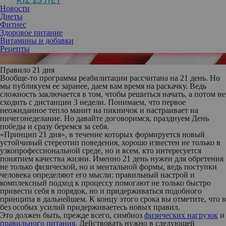
KIZ 25 ЛЕТ
Новости
Диеты
Фитнес
Здоровое питание
Витамины и добавки
Рецепты
Правило 21 дня
Вообще-то программа реабилитации рассчитана на 21 день. Но
мы публикуем ее заранее, даем вам время на раскачку. Ведь
сложность заключается в том, чтобы решиться начать, а потом не
сходить с дистанции 3 недели. Понимаем, что первое
неожиданное тепло манит на пикничок и настраивает на
ничегонеделание. Но давайте договоримся, празднуем День
победы и сразу беремся за себя.
«Принцип 21 дня», в течение которых формируется новый
устойчивый стереотип поведения, хорошо известен не только в
узкопрофессиональной среде, но и всем, кто интересуется
понятием качества жизни. Именно 21 день нужен для обретения
не только физической, но и ментальной формы, ведь поступки
человека определяют его мысли: правильный настрой и
комплексный подход к процессу помогают не только быстро
привести себя в порядок, но и придерживаться подобного
принципа в дальнейшем. К концу этого срока вы отметите, что в
без особых усилий придерживаетесь новых правил.
Это должен быть, прежде всего, симбиоз
физических нагрузок
и
правильного питания
. Действовать нужно в следующей