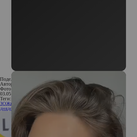
Поделиться:
Автор:
Редакция
Фото: Legion Media
03.05.2019
Теги:
ЗОЖ
как похудеть к лету
похудеть за месяц
принцип 21
дня
детокс
диеты