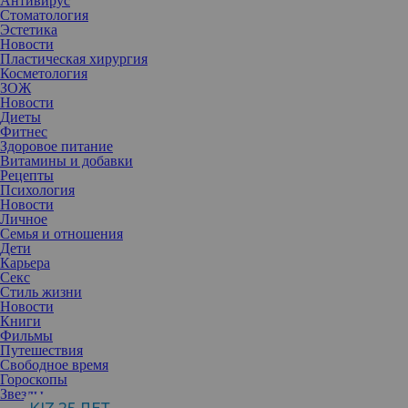
Антивирус
Стоматология
Эстетика
Новости
Пластическая хирургия
Косметология
ЗОЖ
Новости
Диеты
Фитнес
Здоровое питание
Витамины и добавки
Рецепты
Психология
Новости
Личное
Семья и отношения
Дети
Карьера
Кофеин и алкоголь могут способствовать обезвоживанию. Об
Секс
этом и других 10 причинах экстремальной потери жидкости в
Стиль жизни
нашей статье.
Новости
Вода нужна организму, особенно, когда потоотделение
Книги
усиливается (в жару, при физических нагрузках, стрессе,
Фильмы
некоторых заболеваниях), что повышает риск обезвоживания.
Путешествия
Недостаток воды может ухудшить физическое и умственное
Свободное время
состояние, вплоть до проблем с почками.
Гороскопы
Однако многие люди не осознают важность правильной
Звезды
гидратации и совершают ошибки. Например, считают, что