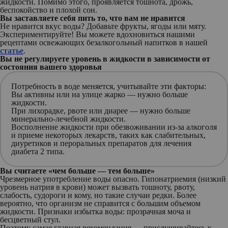
жидкости. Помимо этого, проявляется тошнота, дрожь,
беспокойство и плохой сон.
Вы заставляете себя пить то, что вам не нравится
Не нравится вкус воды? Добавьте фрукты, ягоды или мяту.
Экспериментируйте! Вы можете вдохновиться нашими
рецептами освежающих безалкогольный напитков в нашей
статье
.
Вы не регулируете уровень в жидкости в зависимости от
состояния вашего здоровья
Потребность в воде меняется, учитывайте эти факторы:
Вы активны или на улице жарко — нужно больше
жидкости.
При лихорадке, рвоте или диарее — нужно больше
минерально-лечебной жидкости.
Восполнение жидкости при обезвоживании из-за алкоголя
и приеме некоторых лекарств, таких как слабительных,
диуретиков и пероральных препаратов для лечения
диабета 2 типа.
Вы считаете «чем больше — тем больше»
Чрезмерное употребление воды опасно. Гипонатриемия (низкий
уровень натрия в крови) может вызвать тошноту, рвоту,
слабость, судороги и кому, но такие случаи редки. Более
вероятно, что организм не справится с большим объемом
жидкости. Признаки избытка воды: прозрачная моча и
бесцветный стул.
Поэтому самая главная рекомендация — прислушивайтесь к