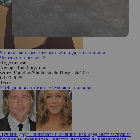
5 признаков того, что вы пьете недостаточно воды
Читать полностью
Поделиться:
Автор:
Яна Анцупова
Фото: Fotodom/Shutterstock; Unsplash/CC0
08.09.2025
Теги:
ЗОЖ
здоровое питание
обезвоживание
вода
Лучший друг – виноватый бывший: как Брэд Питт заслужил
прощение Дженнифер Энистон, несмотря на новый роман