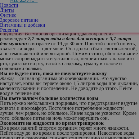
KIZ 25 ЛЕТ
несколько стаканов воды в день достаточно. На самом деле,
Новости
потребление жидкости должно соответствовать
Диеты
индивидуальным потребностям организма.
Фитнес
Миф об обязательных 2-х литрах воды в день
Здоровое питание
Потребность в воде индивидуальна. Она зависит от веса,
Витамины и добавки
возраста, активности и климата. Ориентируйтесь на свои
Рецепты
ощущения. Всемирная организация здравоохранения
рекомендует
2,7 литра воды в день для женщин
и
3,7 литра
для мужчин
в возрасте от 19 до 30 лет. Простой способ понять,
хватает ли воды — цвет мочи. Она должна быть светло-желтой,
а не темно-желтой или янтарной. Помимо этого, обезвоживание
может сопровождаться и усталостью, неприятным запахом изо
рта, сухостью во рту, тягой к сладкому, туману в голове и
головными болями.
Вы не будете пить, пока не почувствуете жажду
Жажда – сигнал организма об обезвоживании. Это чувство
наступает, когда вы теряете около 1,5 литров воды при дыхании,
мочеиспускании и поотделении. Не доводите до этого. Пейте
воду в течение дня.
Вы пьете залпом большое количество воды
Пить нужно небольшими порциями, что предотвращает вздутие
живота и дискомфорт. Постоянное потребление жидкости
лучше, чем редкое, но обильное. Иначе вода не усвоится. Кроме
того, обильное питье на ночь может нарушить сон.
Экономите на жидкости во время тренировок
Во время занятий спортом организм теряет много жидкости.
Пейте воду до, во время и после тренировки. Недостаток воды
приводит к судорогам, снижает концентрацию и выносливость.