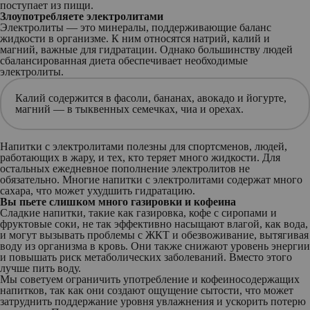
поступает из пищи.
Злоупотребляете электролитами
Электролиты — это минералы, поддерживающие баланс
жидкости в организме. К ним относятся натрий, калий и
магний, важные для гидратации. Однако большинству людей
сбалансированная диета обеспечивает необходимые
электролиты.
Калий содержится в фасоли, бананах, авокадо и йогурте,
магний — в тыквенных семечках, чиа и орехах.
Напитки с электролитами полезны для спортсменов, людей,
работающих в жару, и тех, кто теряет много жидкости. Для
остальных ежедневное пополнение электролитов не
обязательно. Многие напитки с электролитами содержат много
сахара, что может ухудшить гидратацию.
Вы пьете слишком много газировки и кофеина
Сладкие напитки, такие как газировка, кофе с сиропами и
фруктовые соки, не так эффективно насыщают влагой, как вода,
и могут вызывать проблемы с ЖКТ и обезвоживание, вытягивая
воду из организма в кровь. Они также снижают уровень энергии
и повышать риск метаболических заболеваний. Вместо этого
лучше пить воду.
Мы советуем ограничить употребление и кофеиносодержащих
напитков, так как они создают ощущение сытости, что может
затруднить поддержание уровня увлажнения и ускорить потерю