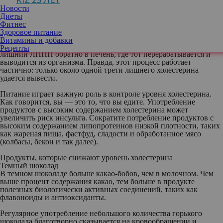
KIZ 25 ЛЕТ
часть производит печень, а остальная часть попадает вместе с
Новости
едой. Избыток холестерина опасен для здоровья.
Диеты
Есть два основных вида холестерина:
Фитнес
ЛПНП («плохой») холестерин
оседает на стенках кровеносных
Здоровое питание
сосудов, сужая их просвет и повышая риск инфаркта и инсульта.
Витамины и добавки
ЛПВП («хороший») холестерин
очищает сосуды, возвращая
Рецепты
лишний ЛПНП обратно в печень, где тот перерабатывается и
выводится из организма. Правда, этот процесс работает
частично: только около одной трети лишнего холестерина
удается вывести.
Питание играет важную роль в контроле уровня холестерина.
Как говорится, вы — это то, что вы едите. Употребление
продуктов с высоким содержанием холестерина может
увеличить риск инсульта. Сократите потребление продуктов с
высоким содержанием липопротеинов низкой плотности, таких
как жареная пища, фастфуд, сладости и обработанное мясо
(колбасы, бекон и так далее).
Продукты, которые снижают уровень холестерина
Темный шоколад
В темном шоколаде больше какао-бобов, чем в молочном. Чем
выше процент содержания какао, тем больше в продукте
полезных биологически активных соединений, таких как
флавоноиды и антиоксиданты.
Регулярное употребление небольшого количества горького
шоколада благотворно сказывается на кровообращении и