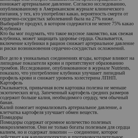
понижает артериальное давление. Согласно исследованию,
опубликованному в Американском журнале клинического
питания, у тех, кто употреблял какао, вероятность смерти от
сердечно-сосудистых заболеваний была на 27% ниже.
Выбирайте продукт, в котором содержится не менее 75% какао
Клубника
Кто бы мог подумать, что такое вкусное лакомство, как свежая
клубника, может защищать здоровье сердца. Оказывается,
включение клубники в рацион снижает артериальное давление
и риски возникновения сердечно-сосудистых осложнений.
Все дело в уникальных соединениях ягоды, которые влияют на
липидные показатели крови и препятствуют образованию
тромбов. Исследование, опубликованное в журнале Nutrients,
показало, что употребление клубники улучшает липидный
профиль крови и снижает уровень холестерина ЛПНП.
Картофель
Оказывается, привычная всем картошка полезна не меньше
экзотических ягод. Запеченный картофель средних размеров
содержит больше калия, необходимого сердцу, чем обычный
банан.
Калий помогает нормализовать артериальное давление, а
клетчатка картофеля улучшает обмен веществ.
Помидоры
Помидоры содержат огромное количество полезных
микроэлементов. Они не только богаты полезным для сердца
калием, но и содержат ликопин — соединение, которое
действует как кардиопротектор и противовоспалительное