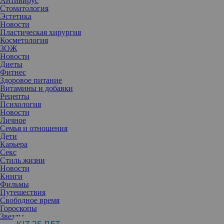
Антивирус
Стоматология
Эстетика
Новости
Пластическая хирургия
Косметология
ЗОЖ
Новости
Диеты
Фитнес
Здоровое питание
Витамины и добавки
Рецепты
Психология
Новости
Личное
Семья и отношения
Дети
Карьера
Секс
Повышенный уровень холестерина может напугать, особенно
Стиль жизни
если самочувствие хорошее. Однако эта проблема достаточно
Новости
распространенная. По статистике Минздрава, у 80% взрослого
Книги
населения России и у 20% подростков в возрасте от 15 до 19 лет
Фильмы
повышенный уровень холестерина. Чтобы избежать проблем,
Путешествия
важно скорректировать рацион питания.
Свободное время
Гороскопы
Холестерин — это особое воскообразное вещество, которое
Звезды
циркулирует в крови. В организм поступает двумя способами: