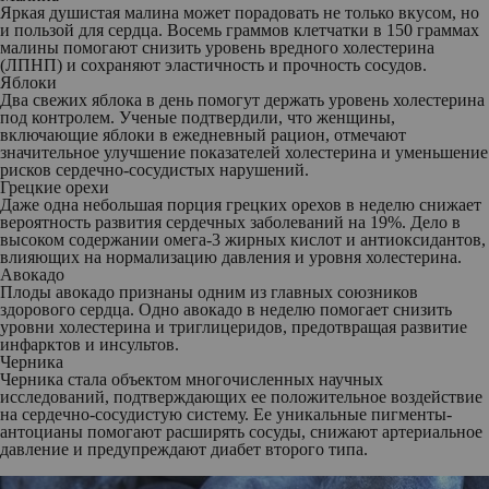
Яркая душистая малина может порадовать не только вкусом, но
и пользой для сердца. Восемь граммов клетчатки в 150 граммах
малины помогают снизить уровень вредного холестерина
(ЛПНП) и сохраняют эластичность и прочность сосудов.
Яблоки
Два свежих яблока в день помогут держать уровень холестерина
под контролем. Ученые подтвердили, что женщины,
включающие яблоки в ежедневный рацион, отмечают
значительное улучшение показателей холестерина и уменьшение
рисков сердечно-сосудистых нарушений.
Грецкие орехи
Даже одна небольшая порция грецких орехов в неделю снижает
вероятность развития сердечных заболеваний на 19%. Дело в
высоком содержании омега-3 жирных кислот и антиоксидантов,
влияющих на нормализацию давления и уровня холестерина.
Авокадо
Плоды авокадо признаны одним из главных союзников
здорового сердца. Одно авокадо в неделю помогает снизить
уровни холестерина и триглицеридов, предотвращая развитие
инфарктов и инсультов.
Черника
Черника стала объектом многочисленных научных
исследований, подтверждающих ее положительное воздействие
на сердечно-сосудистую систему. Ее уникальные пигменты-
антоцианы помогают расширять сосуды, снижают артериальное
давление и предупреждают диабет второго типа.