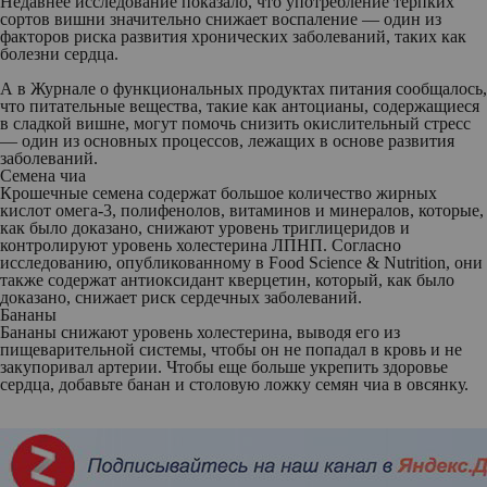
Недавнее исследование показало, что употребление терпких
сортов вишни значительно снижает воспаление — один из
факторов риска развития хронических заболеваний, таких как
болезни сердца.
А в Журнале о функциональных продуктах питания сообщалось,
что питательные вещества, такие как антоцианы, содержащиеся
в сладкой вишне, могут помочь снизить окислительный стресс
— один из основных процессов, лежащих в основе развития
заболеваний.
Семена чиа
Крошечные семена содержат большое количество жирных
кислот омега-3, полифенолов, витаминов и минералов, которые,
как было доказано, снижают уровень триглицеридов и
контролируют уровень холестерина ЛПНП. Согласно
исследованию, опубликованному в Food Science & Nutrition, они
также содержат антиоксидант кверцетин, который, как было
доказано, снижает риск сердечных заболеваний.
Бананы
Бананы снижают уровень холестерина, выводя его из
пищеварительной системы, чтобы он не попадал в кровь и не
закупоривал артерии. Чтобы еще больше укрепить здоровье
сердца, добавьте банан и столовую ложку семян чиа в овсянку.