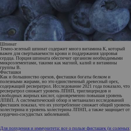
Шпинат
Темно-зеленый шпинат содержит много витамина К, который
важен для свертываемости крови и поддержания здоровья
сердца. Порция шпината обеспечит организм необходимыми
микроэлементами, такими как магний, калий и витамины
группы B.
Фисташки
Как и большинство орехов, фисташки богаты белком и
полезными жирами, но это единственный древесный орех,
содержащий ресвератрол. Исследование 2021 года показало, что
ресвератрол снижает уровень ЛПНП, триглицеридов и
свободных жирных кислот, одновременно повышая уровень
ЛПВП. А систематический обзор и метаанализ исследований
фисташек показал, что их употребление снижает общий уровень
холестерина и уровень холестерина ЛПНП, а также защищает от
сердечно-сосудистых заболеваний.
Для похудения и иммунитета: все о пользе фисташек (и соленых