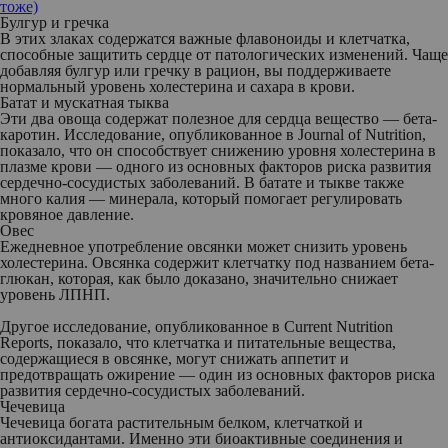
тоже)
Булгур и гречка
В этих злаках содержатся важные флавоноиды и клетчатка,
способные защитить сердце от патологических изменений. Чаще
добавляя булгур или гречку в рацион, вы поддерживаете
нормальный уровень холестерина и сахара в крови.
Батат и мускатная тыква
Эти два овоща содержат полезное для сердца вещество — бета-
каротин. Исследование, опубликованное в Journal of Nutrition,
показало, что он способствует снижению уровня холестерина в
плазме крови — одного из основных факторов риска развития
сердечно-сосудистых заболеваний. В батате и тыкве также
много калия — минерала, который помогает регулировать
кровяное давление.
Овес
Ежедневное употребление овсянки может снизить уровень
холестерина. Овсянка содержит клетчатку под названием бета-
глюкан, которая, как было доказано, значительно снижает
уровень ЛПНП.
Другое исследование, опубликованное в Current Nutrition
Reports, показало, что клетчатка и питательные вещества,
содержащиеся в овсянке, могут снижать аппетит и
предотвращать ожирение — один из основных факторов риска
развития сердечно-сосудистых заболеваний.
Чечевица
Чечевица богата растительным белком, клетчаткой и
антиоксидантами. Именно эти биоактивные соединения и