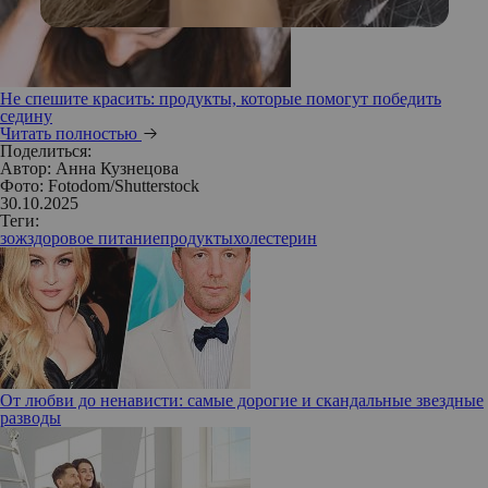
Не спешите красить: продукты, которые помогут победить
седину
Читать полностью
Поделиться:
Автор:
Анна Кузнецова
Фото: Fotodom/Shutterstock
30.10.2025
Теги:
зож
здоровое питание
продукты
холестерин
От любви до ненависти: самые дорогие и скандальные звездные
разводы