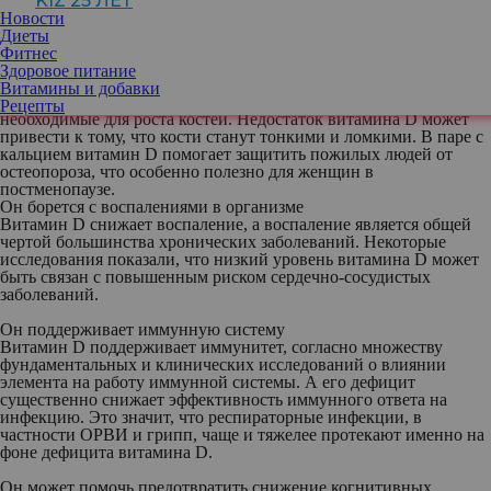
KIZ 25 ЛЕТ
процессов в теле: от усвоения кальция до регуляции настроения.
Новости
Разберемся, зачем нужен витамин D и как поддерживать его
Диеты
оптимальный уровень в организме.
Фитнес
Зачем нужен витамин D
Здоровое питание
Он может снизить риск развития остеопороза
Витамины и добавки
Витамин D помогает организму усваивать кальций и фосфор,
Рецепты
необходимые для роста костей. Недостаток витамина D может
привести к тому, что кости станут тонкими и ломкими. В паре с
кальцием витамин D помогает защитить пожилых людей от
остеопороза, что особенно полезно для женщин в
постменопаузе.
Он борется с воспалениями в организме
Витамин D снижает воспаление, а воспаление является общей
чертой большинства хронических заболеваний. Некоторые
исследования показали, что низкий уровень витамина D может
быть связан с повышенным риском сердечно-сосудистых
заболеваний.
Он поддерживает иммунную систему
Витамин D поддерживает иммунитет, согласно множеству
фундаментальных и клинических исследований о влиянии
элемента на работу иммунной системы. А его дефицит
существенно снижает эффективность иммунного ответа на
инфекцию. Это значит, что респираторные инфекции, в
частности ОРВИ и грипп, чаще и тяжелее протекают именно на
фоне дефицита витамина D.
Он может помочь предотвратить снижение когнитивных