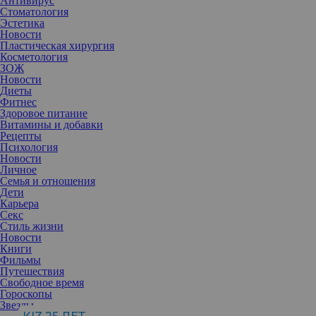
Антивирус
Стоматология
Эстетика
Новости
Пластическая хирургия
Косметология
ЗОЖ
Новости
Диеты
Фитнес
Здоровое питание
Витамины и добавки
Рецепты
Психология
Новости
Личное
Семья и отношения
Дети
Карьера
Секс
Витамин D — один из важнейших элементов, необходимых
Стиль жизни
нашему организму для поддержания здоровья. Его часто
Новости
называют «солнечным витамином», ведь основным источником
Книги
является солнечный свет. Но почему этот элемент настолько
Фильмы
важен и какие функции он выполняет?
Путешествия
Свободное время
Витамин D играет ключевую роль в поддержании иммунитета,
Гороскопы
укреплении костей и зубов, регулировании уровня кальция и
Звезды
фосфора в организме. Этот элемент участвует во множестве