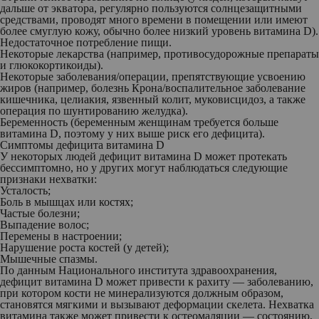
дальше от экватора, регулярно пользуются солнцезащитными
средствами, проводят много времени в помещении или имеют
более смуглую кожу, обычно более низкий уровень витамина D).
Недостаточное потребление пищи.
Некоторые лекарства (например, противосудорожные препараты
и глюкокортикоиды).
Некоторые заболевания/операции, препятствующие усвоению
жиров (например, болезнь Крона/воспалительное заболевание
кишечника, целиакия, язвенный колит, муковисцидоз, а также
операция по шунтированию желудка).
Беременность (беременным женщинам требуется больше
витамина D, поэтому у них выше риск его дефицита).
Симптомы дефицита витамина D
У некоторых людей дефицит витамина D может протекать
бессимптомно, но у других могут наблюдаться следующие
признаки нехватки:
Усталость;
Боль в мышцах или костях;
Частые болезни;
Выпадение волос;
Перемены в настроении;
Нарушение роста костей (у детей);
Мышечные спазмы.
По данным Национального института здравоохранения,
дефицит витамина D может привести к рахиту — заболеванию,
при котором кости не минерализуются должным образом,
становятся мягкими и вызывают деформации скелета. Нехватка
витамина также может привести к остеомаляции — состоянию,