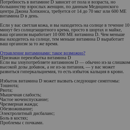
Потребность в витамине D зависит от пола и возраста, но
большинству взрослых женщин, по данным Медицинского
центра Джона Хопкинса, требуется от 14 до 70 мкг или 600 МЕ
витамина D в день.
Если у вас светлая кожа, и вы находитесь на солнце в течение 10
минут без солнцезащитного крема, просто в шортах и майке,
ваш организм выработает 10 000 МЕ витамина D. Чем меньше
вы находитесь на солнце, тем меньше витамина D выработает
ваш организм за то же время.
Отравление витаминами: такое возможно?
Признаки переизбытка витамина D
Если вы злоупотребляете витамином D — обычно из-за слишком
высокой дозы добавок, а не из-за питания, — у вас может
развиться гиперкальциемия, то есть избыток кальция в крови.
Избыток витамина D может вызвать следующие симптомы:
Тошнота;
Рвота;
Мышечная слабость;
Частое мочеиспускание;
Чрезмерная жажда;
Обезвоживание;
Электролитный дисбаланс;
Боль в костях;
Проблемы с почками.