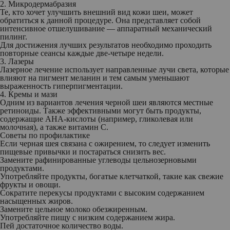
2. Микродермабразия
Те, кто хочет улучшить внешний вид кожи шеи, может
обратиться к данной процедуре. Она представляет собой
интенсивное отшелушивание — аппаратный механический
пилинг.
Для достижения лучших результатов необходимо проходить
повторные сеансы каждые две-четыре недели.
3. Лазеры
Лазерное лечение использует направленные лучи света, которые
влияют на пигмент меланин и тем самым уменьшают
выраженность гиперпигментации.
4. Кремы и мази
Одним из вариантов лечения черной шеи являются местные
ретиноиды. Также эффективными могут быть продукты,
содержащие AHA-кислоты (например, гликолевая или
молочная), а также витамин С.
Советы по профилактике
Если черная шея связана с ожирением, то следует изменить
пищевые привычки и постараться снизить вес.
Замените рафинированные углеводы цельнозерновыми
продуктами.
Употребляйте продукты, богатые клетчаткой, такие как свежие
фрукты и овощи.
Сократите перекусы продуктами с высоким содержанием
насыщенных жиров.
Замените цельное молоко обезжиренным.
Употребляйте пищу с низким содержанием жира.
Пей достаточное количество воды.