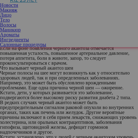
KIZ 25 ЛЕТ
Шея и не только
Новости
Черная шея, также известна как черный акантоз, — это
Макияж
состояние, при котором кожа вокруг шеи становится заметно
Лицо
темнее окружающей ткани. Чаще всего акантоз поражает шею
Тело
(преимущественно заднюю и боковые части), а также подмышки
Волосы
и пах. Может появляться в складках тела, на коленях и локтях.
Маникюр
Кроме потемнения и утолщения кожи симптомами черного
Ароматы
акантоза могут быть сухость, зуд, тепло в области
Ингредиенты
гиперпигментации, необычный запах кожи.
Салонные процедуры
Если на фоне появления черного акантоза отмечается
повышенная усталость, повышенное артериальное давление,
потеря аппетита, боли в животе, запор, то следует
проконсультироваться с врачом.
Что вызывает черный акантоз шеи
Черные полосы на шее могут возникнуть как у относительно
здоровых людей, так и при определенных заболеваниях.
Например, это может быть обусловлено врожденными
проблемами. Еще одна причина черной шеи — ожирение.
Кстати, дети, у которых развивается это заболевание,
подвергаются более высокому риску развития диабета 2 типа.
В редких случаях черный акантоз может быть
предупредительным сигналом раковой опухоли во внутренних
органах, таких как печень или желудок. Другие вероятные
причины включают в себя прием лекарств, снижающих уровень
холестерина, или оральных контрацептивов, заболевания
гипофиза, щитовидной железы, дефицит гормонов
надпочечников и другое.
Кстати, установлено, что у людей с черным акантозом уровень