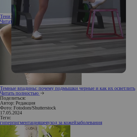
Тени уходят молча: все способы убрать синяки под глазами
Читать полностью
Темные впадины: почему подмышки черные и как их осветлить
Читать полностью
Поделиться:
Автор:
Редакция
Фото: Fotodom/Shutterstock
17.05.2024
Теги:
гиперпигментация
шея
уход за кожей
заболевания