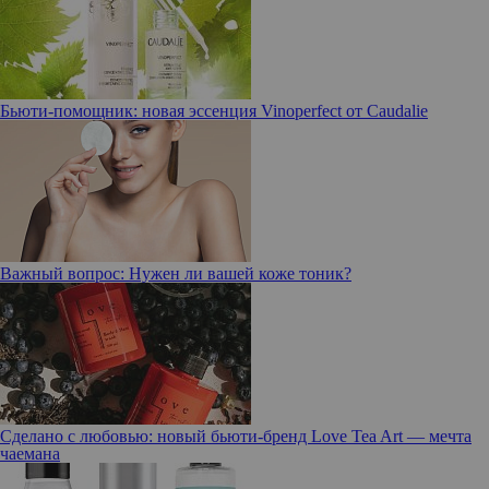
Бьюти-помощник: новая эссенция Vinoperfect от Caudalie
Важный вопрос: Нужен ли вашей коже тоник?
Сделано с любовью: новый бьюти-бренд Love Tea Art — мечта
чаемана