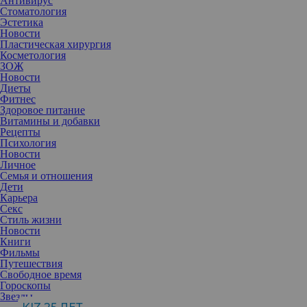
Антивирус
Стоматология
Эстетика
Новости
Пластическая хирургия
Косметология
ЗОЖ
Новости
Диеты
Фитнес
Здоровое питание
Витамины и добавки
Рецепты
Психология
Новости
Личное
Семья и отношения
Дети
Карьера
Секс
Ретинол — один из главных ингредиентов в борьбе за
Стиль жизни
молодость кожи. Производные витамина А являются основой
Новости
большинства омолаживающих сывороток, а теперь содержатся и
Книги
в кремах для тела.
Фильмы
Единственная форма витамина А, которая усваивается клетками
Путешествия
кожи — это ретиноевая кислота. В продуктах ухода, как
Свободное время
правило, используется ее производная — ретинол, которая в 10-
Гороскопы
20 раз слабее «оригинала». Недавно его стали включать и в
Звезды
составы омолаживающих средств для тела.