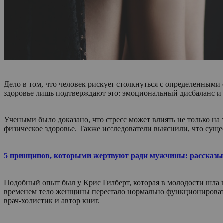
Дело в том, что человек рискует столкнуться с определенным
здоровье лишь подтверждают это: эмоциональный дисбаланс и с
Учеными было доказано, что стресс может влиять не только н
физическое здоровье. Также исследователи выяснили, что суще
5 принципов, которыми жертвуют ради мужчины: рассказыва
Подобный опыт был у Крис Гилберт, которая в молодости шла н
временем тело женщины перестало нормально функционировать,
врач-холистик и автор книг.