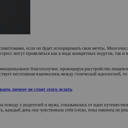
и симптомами, если он будет игнорировать свои мечты. Многочи
тресс могут проявляться как в виде конкретных недугов, так и 
а эмоциональное благополучие, провоцируя расстройство пищево
ствует негативная взаимосвязь между стоической идеологией, то
ем, почему не стоит этого делать
а поводу у родителей и мужа, отказывалась от идеи путешествов
 каждый день она чувствовала себя плохо, пока наконец не ре