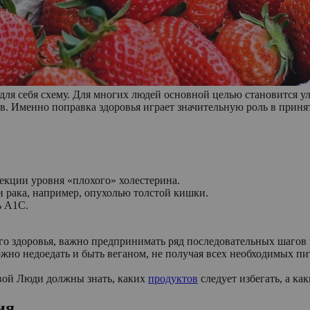
для себя схему. Для многих людей основной целью становится 
в. Именно поправка здоровья играет значительную роль в приня
екции уровня «плохого» холестерина.
 рака, например, опухолью толстой кишки.
ь A1C.
го здоровья, важно предпринимать ряд последовательных шагов и
жно недоедать и быть веганом, не получая всех необходимых п
овой Люди должны знать, каких
продуктов
следует избегать, а ка
ия