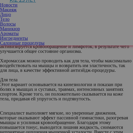
KIZ 25 ЛЕТ
которой специалист задействует пальцы, ладони, предплечья и
Новости
локти. Этот массаж сочетает в себе несколько направлений, в
Макияж
нем есть классические и восточные приемы, а также элементы
Лицо
из их хиропрактики (лечение руками) и знания кинезиологии
Тело
(наука о движении). Мастер может импровизировать и выбирает
Волосы
те приемы, которые подходят в конкретном случае и помогают
Маникюр
достичь определенных целей.
Ароматы
Ингредиенты
В процессе хиромассажа активно прорабатываются мышцы,
Салонные процедуры
активизируется кровообращение и лимфоток, в результате чего
улучшается общее состояние организма.
Хиромассаж можно проводить как для тела, чтобы максимально
воздействовать на мышцы и возвратить им эластичность, так
для лица, в качестве эффективной антиэйдж-процедуры.
Для тела
Этот вариант основывается на кинезиологии и показан при
болях в мышцах и суставах, травмах, интенсивных занятиях
спортом. Кроме того, он положительно сказывается на коже
тела, придавая ей упругость и подтянутость.
Специалист выполняет мягкие, но уверенные движения,
которые оказывают эффект пассивной гимнастики, разогревая
мышцы и усиливая кровообращение. Благодаря этому
повышается тонус, выводится лишняя жидкость, снимаются
неприятные ощущения мышечной усталости. Вместе с этим