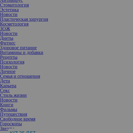
Антивирус
Стоматология
Эстетика
Новости
Пластическая хирургия
Косметология
ЗОЖ
Новости
Диеты
Фитнес
Здоровое питание
Витамины и добавки
Рецепты
Психология
Новости
Личное
Семья и отношения
Дети
Карьера
Секс
Стиль жизни
Умелые движения рук опытного массажиста нельзя сравнить ни
Новости
с каким воздействием инструментов и аппаратов. Особенно,
Книги
если они приносит очевидную пользу.
Фильмы
Путешествия
Свободное время
Гороскопы
Хиромассаж, еще его называют испанский массаж, — это
Звезды
техника мануальной терапии (от лат. «хиро» — «рука»), в