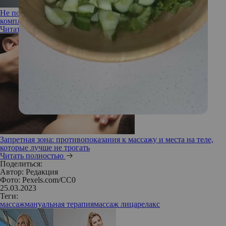
Не по-людски: что умеет роботизированный массажный
комплекс
Читать полностью
Запретная зона: противопоказания к массажу и места на теле,
которые лучше не трогать
Читать полностью
Поделиться:
Автор:
Редакция
Фото: Pexels.com/CC0
25.03.2023
Теги:
массаж
мануальная терапия
массаж лица
релакс