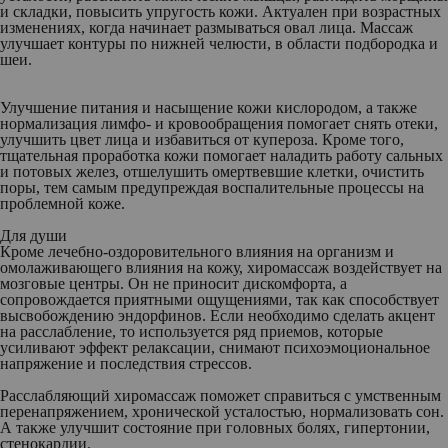
и складки, повысить упругость кожи. Актуален при возрастных
изменениях, когда начинает размываться овал лица. Массаж
улучшает контуры по нижней челюсти, в области подбородка и
шеи.
Улучшение питания и насыщение кожи кислородом, а также
нормализация лимфо- и кровообращения помогает снять отеки,
улучшить цвет лица и избавиться от купероза. Кроме того,
тщательная проработка кожи помогает наладить работу сальных
и потовых желез, отшелушить омертвевшие клетки, очистить
поры, тем самым предупреждая воспалительные процессы на
проблемной коже.
Для души
Кроме лечебно-оздоровительного влияния на организм и
омолаживающего влияния на кожу, хиромассаж воздействует на
мозговые центры. Он не приносит дискомфорта, а
сопровождается приятными ощущениями, так как способствует
высвобождению эндорфинов. Если необходимо сделать акцент
на расслабление, то используется ряд приемов, которые
усиливают эффект релаксации, снимают психоэмоциональное
напряжение и последствия стрессов.
Расслабляющий хиромассаж поможет справиться с умственным
перенапряжением, хронической усталостью, нормализовать сон.
А также улучшит состояние при головных болях, гипертонии,
стенокардии.