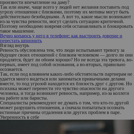
произвести впечатление на даму?
Так или иначе, чаще всего у людей нет желания поставить под
угрозу отношения с близкими, поэтому их мотивы могут быть
действительно безобидными. А вот то, какие мысли возникают
из-за чувства ревности, могут сделать ситуацию критичной.
Поэтому необходимо вовремя себя останавливать и блокировать
такое мышление.
Вечно копаюсь у него в телефоне: как выстроить доверие и
перестать шпионить
Взгляд внутрь
Ревность обусловлена тем, что люди испытывают тревогу за
будущее своих отношений с близким человеком — долго ли они
продлятся, будет ли обоим хорошо? Но не всегда эта тревога, во-
первых, имеет под собой основания, а во-вторых, правильно
осознается.
Так, если под влиянием каких-либо обстоятельств партнерам не
удается много видеться или заниматься привычными делами
вместе, то под угрозой находится их близость друг с другом. Но
психика может перенести это чувство опасности на другого
человека, и тогда возникнет ревность, например, из-за коллеги
на работе или баристы.
Специалисты рекомендуют не думать о том, что кто-то другой
может разрушить отношения, а сначала попытаться осознать
истинные причины отдаления или других проблем в паре.
Уверенность в себе