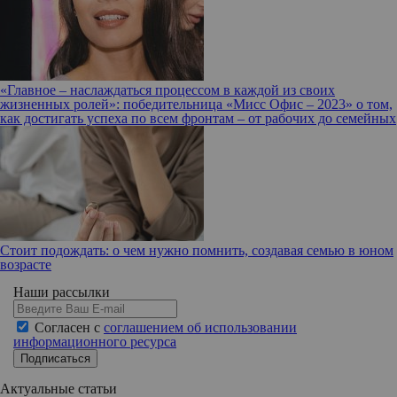
«Главное – наслаждаться процессом в каждой из своих
жизненных ролей»: победительница «Мисс Офис – 2023» о том,
как достигать успеха по всем фронтам – от рабочих до семейных
Стоит подождать: о чем нужно помнить, создавая семью в юном
возрасте
Наши рассылки
Согласен с
соглашением об использовании
информационного ресурса
Подписаться
Актуальные статьи