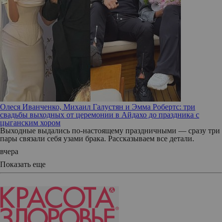
Олеся Иванченко, Михаил Галустян и Эмма Робертс: три
свадьбы выходных от церемонии в Айдахо до праздника с
цыганским хором
Выходные выдались по-настоящему праздничными — сразу три
пары связали себя узами брака. Рассказываем все детали.
вчера
Показать еще