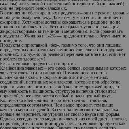
сахаром) или у людей с глютеновой энтеропатией (целиакией) –
они не переносят белок злаковых.
В отношении обезжиренных продуктов – они не рекомендованы
вообще любому человеку. Даже тем, у кого есть лишний вес и
ожирение. Хотя жиры должны сокращаться в рационе, но не
полностью исключаться, без них страдает усвоение кальция,
жирорастворимых витаминов и метаболизм. Если сравнивать
продукты с 0% жира и 1-2% — предпочтительнее будут именно
последние.
Продукты с приставкой «без», помимо того, что они лишены
определенных питательных компонентов, еще и стоят дороже
обычных. Но нужно ли реально переплачивать за них, если нет
проблем со здоровьем?
Безглютеновые продукты: за и против
Клейковина злаковых – это смесь белков, основным из которых
является глютен (или глиадин). Помимо него в состав
клейковины входит набор аминокислот и ферментных
соединений, пептидных комплексов, которые при обработке
зерна и замешивании теста с добавлением дрожжей придают
ему клейкость и пышность, структура выпечки становится
пористой, у нее появляется особый и насыщенный вкус.
Количество клейковины, и соответственно – глютена,
определяется сортом муки. Чем выше процент, тем выше
качество муки и изделий. За счет наличия глютена выпечка
дольше не черствеет, не утрачивает своего вкуса или формы.
Однако, сегодня стало модно исключать из своей диеты глютен,
а производители позиционируют безглютеновые продукты как
более здоровые и полезные. Однако, это неверно, если это