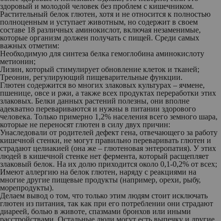
здоровый и молодой человек без проблем с кишечником.
Растительный белок глютен, хотя и не относится к полностью
полноценным и уступает животным, но содержит в своем
составе 18 различных аминокислот, включая незаменимые,
которые организм должен получать с пищей. Среди самых
важных отметим:
Необходимую для синтеза белка гемоглобина аминокислоту
метионин;
Лизин, который стимулирует обновление клеток и тканей;
Треонин, регулирующий пищеварительные функции.
Глютен содержится во многих злаковых культурах – ячмене,
пшенице, овсе и ржи, а также всех продуктах переработки этих
злаковых. Белки данных растений полезны, они вполне
адекватно перевариваются и нужны в питании здорового
человека. Только примерно 1,2% населения всего земного шара,
которые не переносят глютен в силу двух причин:
Унаследовали от родителей дефект гена, отвечающего за работу
кишечной стенки, не могут правильно переваривать глютен и
страдают целиакией (она же – глютеновая энтеропатия). У этих
людей в кишечной стенке нет фермента, который расщепляет
злаковый белок. На их долю приходится около 0,1-0,2% от всех;
Имеют аллергию на белок глютен, наряду с реакциями на
многие другие пищевые продукты (например, орехи, рыбу,
морепродукты).
Делаем вывод о том, что только этим людям стоит исключать
глютен из питания, так как при его потреблении они страдают
диареей, болью в животе, спазмами бронхов или иными
расстройствами. Остальные люди могут есть выпечку и другие