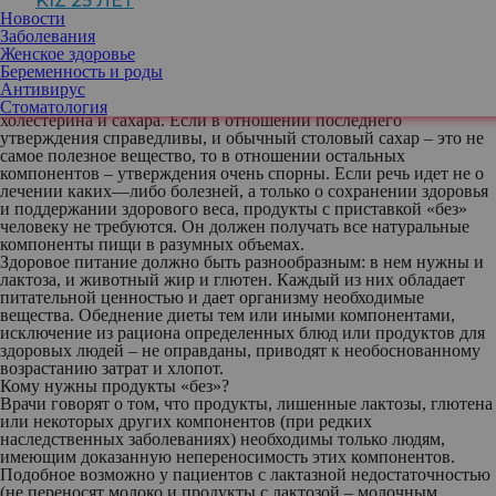
KIZ 25 ЛЕТ
Правильное питание – не значит ограниченное!
Новости
В современном обществе можно стало придерживаться
Заболевания
«здорового питания», но зачастую этот термин трактуют
Женское здоровье
совершенно неправильно. Считается, что необходимо
Беременность и роды
исключение из пищи продуктов с глютеном (клейковиной),
Антивирус
животных, особенно – молочных, жиров, а также лактозы,
Стоматология
холестерина и сахара. Если в отношении последнего
утверждения справедливы, и обычный столовый сахар – это не
самое полезное вещество, то в отношении остальных
компонентов – утверждения очень спорны. Если речь идет не о
лечении каких—либо болезней, а только о сохранении здоровья
и поддержании здорового веса, продукты с приставкой «без»
человеку не требуются. Он должен получать все натуральные
компоненты пищи в разумных объемах.
Здоровое питание должно быть разнообразным: в нем нужны и
лактоза, и животный жир и глютен. Каждый из них обладает
питательной ценностью и дает организму необходимые
вещества. Обеднение диеты тем или иными компонентами,
исключение из рациона определенных блюд или продуктов для
здоровых людей – не оправданы, приводят к необоснованному
возрастанию затрат и хлопот.
Кому нужны продукты «без»?
Врачи говорят о том, что продукты, лишенные лактозы, глютена
или некоторых других компонентов (при редких
наследственных заболеваниях) необходимы только людям,
имеющим доказанную непереносимость этих компонентов.
Подобное возможно у пациентов с лактазной недостаточностью
(не переносят молоко и продукты с лактозой – молочным