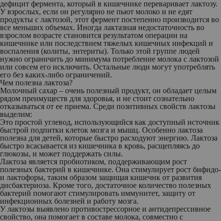
дефицит фермента, который в кишечнике переваривает лактозу.
У взрослых, если он регулярно не пьют молоко и не едят
продукты с лактозой, этот фермент постепенно производится во
все меньших объемах. Иногда лактазная недостаточность во
взрослом возрасте становится результатом операции на
кишечнике или последствием тяжелых кишечных инфекций и
воспаления (колиты, энтериты). Только этой группе людей
нужно ограничить до минимума потребление молока с лактозой
или совсем его исключить. Остальные люди могут употреблять
его без каких-либо ограничений.
Чем полезна лактоза?
Молочный сахар – очень полезный продукт, он обладает целым
рядом преимуществ для здоровья, и не стоит сознательно
отказываться от ее приема. Среди позитивных свойств лактозы
выделим:
Это простой углевод, использующийся как доступный источник
быстрой подпитки клеток мозга и мышц. Особенно лактоза
полезна для детей, которые быстро расходуют энергию. Лактоза
быстро всасывается из кишечника в кровь, расщепляясь до
глюкозы, и может поддержать силы.
Лактоза является пробиотиком, поддерживающим рост
полезных бактерий в кишечнике. Она стимулирует рост бифидо-
и лактофоры, таким образом защищая кишечнк от развития
дисбактериоза. Кроме того, достаточное количество полезных
бактерий помогают стимулировать иммунитет, защиту от
инфекционных болезней и работу мозга.
У лактозы выявлено противострессорное и антидепрессивное
свойство, она помогает в составе молока, совместно с