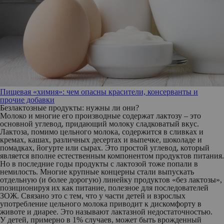
Пищевая «химия»: чем опасны красители, консерванты и
прочие добавки
Безлактозные продукты: нужны ли они?
Молоко и многие его производные содержат лактозу – это
основной углевод, придающий молоку сладковатый вкус.
Лактоза, помимо цельного молока, содержится в сливках и
кремах, кашах, различных десертах и выпечке, шоколаде и
помадках, йогурте или сырах. Это простой углевод, который
является вполне естественным компонентом продуктов питания.
Но в последние годы продукты с лактозой тоже попали в
немилость. Многие крупные концерны стали выпускать
отдельную (и более дорогую) линейку продуктов «без лактозы»,
позиционируя их как питание, полезное для последователей
ЗОЖ. Связано это с тем, что у части детей и взрослых
употребление цельного молока приводит к дискомфорту в
животе и диарее. Это называют лактазной недостаточностью.
У детей, примерно в 1% случаев, может быть врожденный