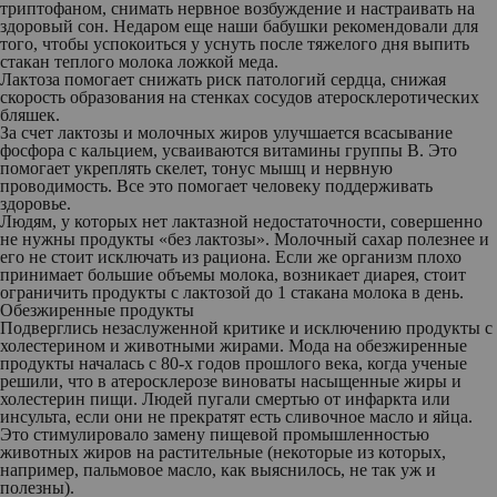
триптофаном, снимать нервное возбуждение и настраивать на
здоровый сон. Недаром еще наши бабушки рекомендовали для
того, чтобы успокоиться у уснуть после тяжелого дня выпить
стакан теплого молока ложкой меда.
Лактоза помогает снижать риск патологий сердца, снижая
скорость образования на стенках сосудов атеросклеротических
бляшек.
За счет лактозы и молочных жиров улучшается всасывание
фосфора с кальцием, усваиваются витамины группы В. Это
помогает укреплять скелет, тонус мышц и нервную
проводимость. Все это помогает человеку поддерживать
здоровье.
Людям, у которых нет лактазной недостаточности, совершенно
не нужны продукты «без лактозы». Молочный сахар полезнее и
его не стоит исключать из рациона. Если же организм плохо
принимает большие объемы молока, возникает диарея, стоит
ограничить продукты с лактозой до 1 стакана молока в день.
Обезжиренные продукты
Подверглись незаслуженной критике и исключению продукты с
холестерином и животными жирами. Мода на обезжиренные
продукты началась с 80-х годов прошлого века, когда ученые
решили, что в атеросклерозе виноваты насыщенные жиры и
холестерин пищи. Людей пугали смертью от инфаркта или
инсульта, если они не прекратят есть сливочное масло и яйца.
Это стимулировало замену пищевой промышленностью
животных жиров на растительные (некоторые из которых,
например, пальмовое масло, как выяснилось, не так уж и
полезны).