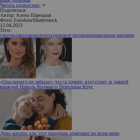
ваше здоровье
Читать полностью
Поделиться:
Автор:
Алена Парецкая
Фото: Fotodom/Shutterstock
12.04.2023
Теги:
глютен
лактоза
продукты
здоровое питание
правильное питание
«Она ничего не забыла»: что (а точнее, кто) стоит за давней
враждой Николь Кидман и Пенелопы Крус
День матери: как этот праздник отмечают во всем мире