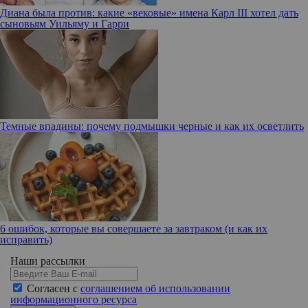
Диана была против: какие «вековые» имена Карл III хотел дать
сыновьям Уильяму и Гарри
Темные впадины: почему подмышки черные и как их осветлить
6 ошибок, которые вы совершаете за завтраком (и как их
исправить)
Наши рассылки
Согласен с
соглашением об использовании
информационного ресурса