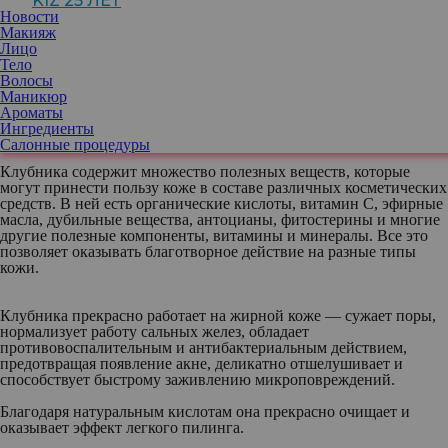
KIZ 25 ЛЕТ
Новости
Мы любим клубнику за ее аромат, сочность и неповторимый
Макияж
вкус. Даже некоторые из тех, кто предпочитает иметь на даче
Лицо
исключительно газон, не могут удержаться от соблазна
Тело
вырастить несколько ароматных кустиков. Кстати, полезна эта
Волосы
ягода не только в качестве десерта, но и как косметический
Маникюр
компонент.
Ароматы
Ингредиенты
Салонные процедуры
Клубника содержит множество полезных веществ, которые
могут принести пользу коже в составе различных косметических
средств. В ней есть органические кислоты, витамин С, эфирные
масла, дубильные вещества, антоцианы, фитостерины и многие
другие полезные компоненты, витамины и минералы. Все это
позволяет оказывать благотворное действие на разные типы
кожи.
Клубника прекрасно работает на жирной коже — сужает поры,
нормализует работу сальных желез, обладает
противовоспалительным и антибактериальным действием,
предотвращая появление акне, деликатно отшелушивает и
способствует быстрому заживлению микроповреждений.
Благодаря натуральным кислотам она прекрасно очищает и
оказывает эффект легкого пилинга.