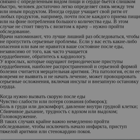
связано с определенным видом пищи и сердце бьется слишком
быстро, человек достаточно легко определяет связь между тем
или иным продуктом. Иногда сердце учащает свой ритм от
любых продуктов, например, почти после каждого приема пищи
или на фоне потребления большого количества еды. В этом
случае не стоит тянуть с визитом к врачу – нужно пройти
обследование.
Врачи напоминают, что лучше лишний раз обследоваться, чтобы
не пропустить серьезные проблемы. Если у вас есть какие-либо
опасения или вам не нравится ваше состояние после еды,
независимо от того, как часто учащается
сердцебиение, обратитесь к кардиологу.
У взрослых, которые ощущают периодические приступы
сердцебиения, наиболее распространенной и серьезной формой
болезни считается мерцательная аритмия. Эта патология, если ее
вовремя не выявить и не начать лечение, может провоцировать
серьезные осложнения, включая инсульт и внезапную остановку
сердца.
Когда нужно вызвать скорую после еды
Чувство слабости или потеря сознания (обморок);
Боль в груди или дискомфорт, давление внутри грудной клетки;
Сбивчивое дыхание, трудность с вдохом или выдохом;
Головокружение.
В таких случаях крайне важно немедленно пройти
обследование, чтобы исключить начало инфаркта, приступ
тяжелой аритмии или стенокардию покоя.