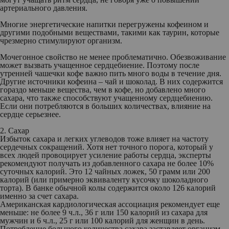
артериального давления.
Многие энергетические напитки перегружены кофеином и
другими подобными веществами, такими как таурин, которые
чрезмерно стимулируют организм.
Мочегонное свойство не менее проблематично. Обезвоживание
может вызвать учащенное сердцебиение. Поэтому после
утренней чашечки кофе важно пить много воды в течение дня.
Другие источники кофеина – чай и шоколад. В них содержится
гораздо меньше вещества, чем в кофе, но добавлено много
сахара, что также способствуют учащенному сердцебиению.
Если они потребляются в больших количествах, влияние на
сердце серьезнее.
2. Сахар
Избыток сахара и легких углеводов тоже влияет на частоту
сердечных сокращений. Хотя нет точного порога, который у
всех людей провоцирует усиление работы сердца, эксперты
рекомендуют получать из добавленного сахара не более 10%
суточных калорий. Это 12 чайных ложек, 50 грамм или 200
калорий (или примерно эквиваленту кусочку шоколадного
торта). В банке обычной колы содержится около 126 калорий
именно за счет сахара.
Американская кардиологическая ассоциация рекомендует еще
меньше: не более 9 ч.л., 36 г или 150 калорий из сахара для
мужчин и 6 ч.л., 25 г или 100 калорий для женщин в день.
Потребление большого количества сахара заставляет организм