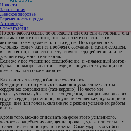
KIZ 25 ЛЕТ
дискомфорт и неприятное чувство в груди. Рассказываем, какие
Новости
провоцируют сердцебиение и почему.
Заболевания
Женское здоровье
Наше сердце постоянно сокращается на протяжении всей жизни,
Беременность и роды
не останавливаясь ни на секунду, непрерывно качая кровь по
Антивирус
всему телу. Усилием воли мы не можем его ни остановить, ни
Стоматология
замедлить – это было бы опасно для жизни.
Но хотя работа сердца до определенной степени автономна, она
все-таки зависит от того, что вы делаете и насколько вы
активны, о чем думаете или что едите. Но в привычных
условиях, если у вас нет проблем с сосудами и самим сердцем,
вы, вероятно, физически не чувствуете сердцебиение или не
уделяете ему много внимания.
Если же у вас учащенное сердцебиение, и «пламенный мотор»
буквально выпрыгивает из груди, вы ощущаете пульсацию в
шее, ушах или голове, животе.
Как понять, что сердцебиение участилось
В медицине это термин, отражающий ускорение частоты
сердечных сокращений (тахикардию). Но часто мы
подразумеваем субъективные ощущения, «выпрыгивающее из
груди» сердце, трепетание, ощущение «шлепка», пульсацию в
груди, шее или голове, связанную с резким усилением работы
органа.
Кроме того, можно описывать на фоне этого усиленного,
частого сердцебиения ощущение провала, удара или сильных
толчков изнутри по грудной клетке. Сами удары могут быть