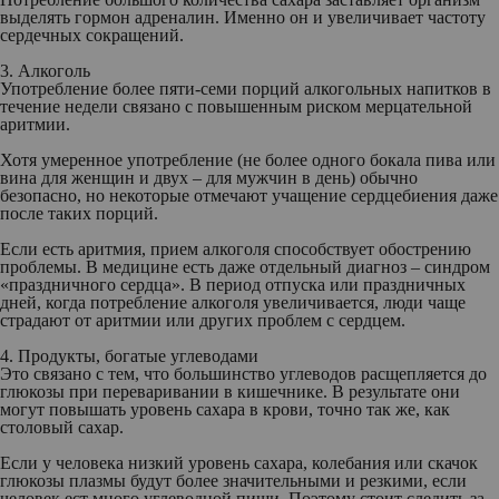
выделять гормон адреналин. Именно он и увеличивает частоту
сердечных сокращений.
3. Алкоголь
Употребление более пяти-семи порций алкогольных напитков в
течение недели связано с повышенным риском мерцательной
аритмии.
Хотя умеренное употребление (не более одного бокала пива или
вина для женщин и двух – для мужчин в день) обычно
безопасно, но некоторые отмечают учащение сердцебиения даже
после таких порций.
Если есть аритмия, прием алкоголя способствует обострению
проблемы. В медицине есть даже отдельный диагноз – синдром
«праздничного сердца». В период отпуска или праздничных
дней, когда потребление алкоголя увеличивается, люди чаще
страдают от аритмии или других проблем с сердцем.
4. Продукты, богатые углеводами
Это связано с тем, что большинство углеводов расщепляется до
глюкозы при переваривании в кишечнике. В результате они
могут повышать уровень сахара в крови, точно так же, как
столовый сахар.
Если у человека низкий уровень сахара, колебания или скачок
глюкозы плазмы будут более значительными и резкими, если
человек ест много углеводной пищи. Поэтому стоит следить за