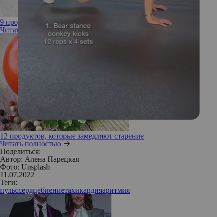
9 продуктов, которые улучшат работу мозга
Читать полностью
12 продуктов, которые замедляют старение
Читать полностью
Поделиться:
Автор:
Алена Парецкая
Фото: Unsplash
11.07.2022
Теги:
пульс
сердцебиение
тахикардия
аритмия