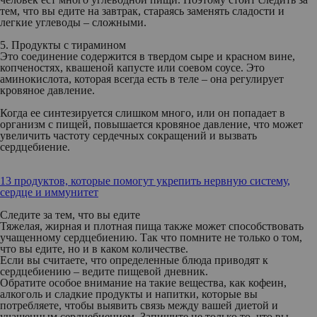
тем, что вы едите на завтрак, стараясь заменять сладости и
легкие углеводы – сложными.
5. Продукты с тирамином
Это соединение содержится в твердом сыре и красном вине,
копченостях, квашеной капусте или соевом соусе. Это
аминокислота, которая всегда есть в теле – она регулирует
кровяное давление.
Когда ее синтезируется слишком много, или он попадает в
организм с пищей, повышается кровяное давление, что может
увеличить частоту сердечных сокращений и вызвать
сердцебиение.
13 продуктов, которые помогут укрепить нервную систему,
сердце и иммунитет
Следите за тем, что вы едите
Тяжелая, жирная и плотная пища также может способствовать
учащенному сердцебиению. Так что помните не только о том,
что вы едите, но и в каком количестве.
Если вы считаете, что определенные блюда приводят к
сердцебиению – ведите пищевой дневник.
Обратите особое внимание на такие вещества, как кофеин,
алкоголь и сладкие продукты и напитки, которые вы
потребляете, чтобы выявить связь между вашей диетой и
учащенным сердцебиением. Запишите не только то, что вы