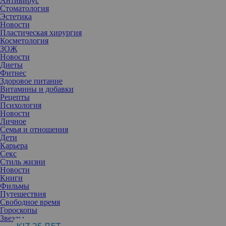
Антивирус
Стоматология
Эстетика
Новости
Пластическая хирургия
Косметология
ЗОЖ
Новости
Диеты
Фитнес
Здоровое питание
Витамины и добавки
Рецепты
Психология
Новости
Личное
Семья и отношения
Дети
Карьера
Секс
Стиль жизни
Новости
Книги
Фильмы
Путешествия
Свободное время
Иногда употребление определенных продуктов, блюд или
Гороскопы
напитков, особенно в большом количестве, заставляет ваше
Звезды
сердце биться быстрее. Иногда вы ощущаете даже физический