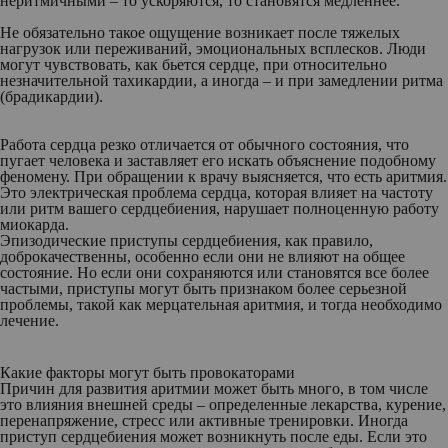
неритмичными – то ускоряются, то становятся медленнее.
Не обязательно такое ощущение возникает после тяжелых
нагрузок или переживаний, эмоциональных всплесков. Люди
могут чувствовать, как бьется сердце, при относительно
незначительной тахикардии, а иногда – и при замедлении ритма
(брадикардии).
Работа сердца резко отличается от обычного состояния, что
пугает человека и заставляет его искать объяснение подобному
феномену. При обращении к врачу выясняется, что есть аритмия.
Это электрическая проблема сердца, которая влияет на частоту
или ритм вашего сердцебиения, нарушает полноценную работу
миокарда.
Эпизодические приступы сердцебиения, как правило,
доброкачественны, особенно если они не влияют на общее
состояние. Но если они сохраняются или становятся все более
частыми, приступы могут быть признаком более серьезной
проблемы, такой как мерцательная аритмия, и тогда необходимо
лечение.
Какие факторы могут быть провокаторами
Причин для развития аритмии может быть много, в том числе
это влияния внешней среды – определенные лекарства, курение,
перенапряжение, стресс или активные тренировки. Иногда
приступ сердцебиения может возникнуть после еды. Если это