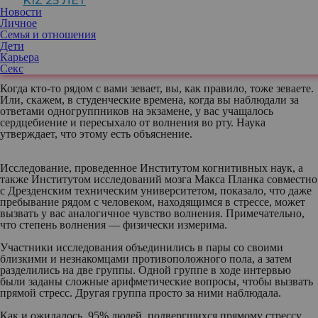
KIZ 25 ЛЕТ
физические или психологические раздражители (стрессоры).
Новости
Относительно недавно в англоязычных статьях появилось
Личное
выражение
stress contagion effect
, что дословно означает «эффект
Семья и отношения
заразности стресса». Под ним подразумевается, что ваше
Дети
состояние стресса передается другим как вирус.
Карьера
Секс
Когда кто-то рядом с вами зевает, вы, как правило, тоже зеваете.
Или, скажем, в студенческие времена, когда вы наблюдали за
ответами одногруппников на экзамене, у вас учащалось
сердцебиение и пересыхало от волнения во рту. Наука
утверждает, что этому есть объяснение.
Исследование, проведенное Институтом когнитивных наук, а
также Институтом исследований мозга Макса Планка совместно
с Дрезденским техническим университетом, показало, что даже
пребывание рядом с человеком, находящимся в стрессе, может
вызвать у вас аналогичное чувство волнения. Примечательно,
что степень волнения — физически измерима.
Участники исследования объединились в пары со своими
близкими и незнакомцами противоположного пола, а затем
разделились на две группы. Одной группе в ходе интервью
были заданы сложные арифметические вопросы, чтобы вызвать
прямой стресс. Другая группа просто за ними наблюдала.
Как и ожидалось, 95% людей, подвергшихся прямому стрессу,