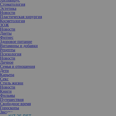
Антивирус
Стоматология
Эстетика
Новости
Пластическая хирургия
Косметология
ЗОЖ
Новости
Диеты
Фитнес
Здоровое питание
Витамины и добавки
Рецепты
Психология
Новости
Личное
Семья и отношения
Дети
Карьера
Секс
Может ли наблюдение за людьми, испытывающими стресс,
Стиль жизни
вызвать у наблюдателя «заразное» неприятное волнение?
Новости
Почему врачи рекомендуют беременным избегать стрессовых
Книги
ситуаций? И что именно — «шестое чувство» или
Фильмы
физиологические реакции — позволяют нам уловить
Путешествия
дискомфорт другого? Расскажем обо всем этом подробнее.
Свободное время
Гороскопы
Стресс — в психологии, физиологии и медицине —
Звезды
совокупность реакций всего организма на сильные внешние