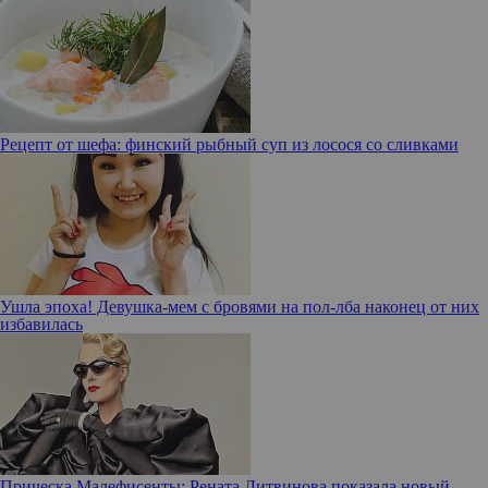
Рецепт от шефа: финский рыбный суп из лосося со сливками
Ушла эпоха! Девушка-мем с бровями на пол-лба наконец от них
избавилась
Прическа Малефисенты: Рената Литвинова показала новый